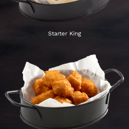
Starter King
crispy fried chicken pieces, mozzarella sticks, onion
rings and 5-spiced french fries
Schließen