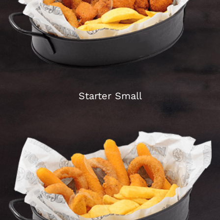
Schließen
Starter Small
crispy fried chicken pieces, onion rings and 5-spiced
french fries
Schließen