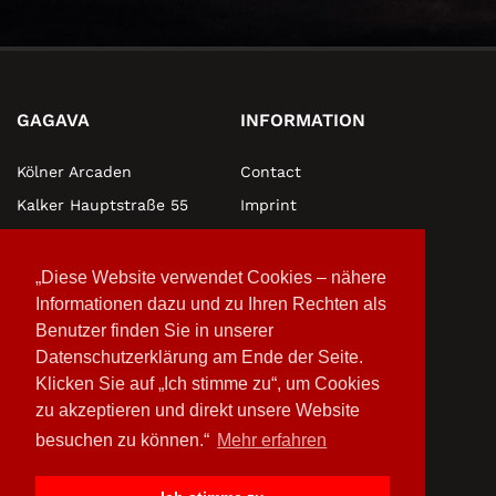
Schließen
GAGAVA
INFORMATION
Kölner Arcaden
Contact
Kalker Hauptstraße 55
Imprint
51103 Köln
Privacy policy
Tel.: +49(0)221 88078686
WHERE WE ARE
„Diese Website verwendet Cookies – nähere
Informationen dazu und zu Ihren Rechten als
Opening Hours:
MO-TH 10:00-20:00
Benutzer finden Sie in unserer
FR-SA: 10:00-22:00
Datenschutzerklärung am Ende der Seite.
Klicken Sie auf „Ich stimme zu“, um Cookies
zu akzeptieren und direkt unsere Website
besuchen zu können.“
Mehr erfahren
© 2018 GAGAVA
powered by
Blauer Rhein